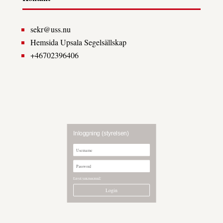
sekr@uss.nu
Hemsida Upsala Segelsällskap
+46702396406
Inloggning (styrelsen)
Forgot your password?
Login