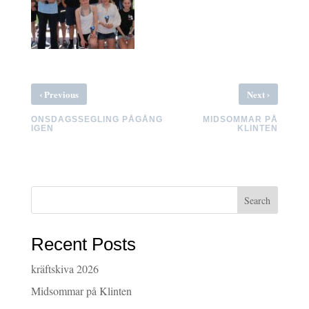
‹
›
Previous
Next
ONSDAGSSEGLING PÅGÅNG
MIDSOMMAR PÅ
IGEN
KLINTEN
Search
Recent Posts
kräftskiva 2026
Midsommar på Klinten