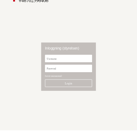
+46702396406
Inloggning (styrelsen)
Forgot your password?
Login