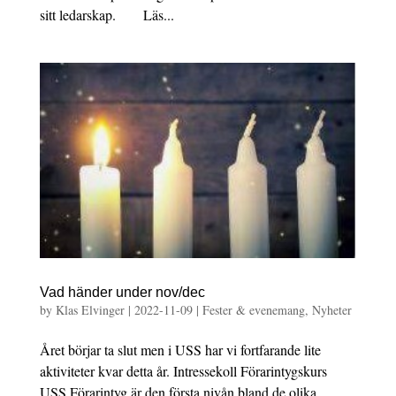
sitt ledarskap. Läs...
Vad händer under nov/dec
by
Klas Elvinger
|
2022-11-09
|
Fester & evenemang
,
Nyheter
Året börjar ta slut men i USS har vi fortfarande lite
aktiviteter kvar detta år. Intressekoll Förarintygskurs
USS Förarintyg är den första nivån bland de olika