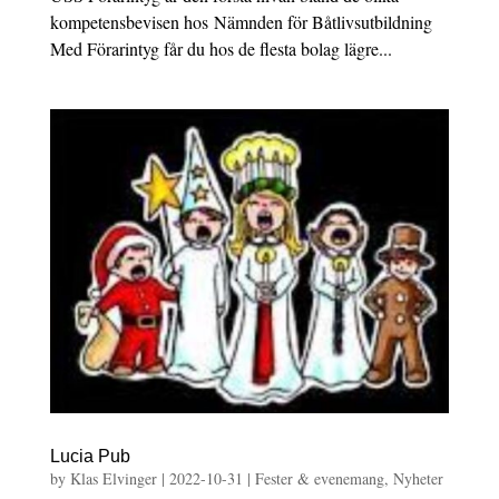
kompetensbevisen hos Nämnden för Båtlivsutbildning
Med Förarintyg får du hos de flesta bolag lägre...
Lucia Pub
by
Klas Elvinger
|
2022-10-31
|
Fester & evenemang
,
Nyheter